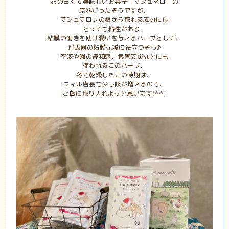
あの白くて美味しいお菓子「マシュマロ」の
原料だったそうですが、
マシュマロウの根から取れる成分には
とっても粘性があり、
粘膜の働きを助け潤いを与えるハーブとして、
呼吸器の粘膜保護に役立つそう♪
空咳や喉の違和感、気管支炎などにも
使われるこのハーブ、
冬で乾燥したこの時期は、
ウィル店長も少し咳が増えるので、
ご飯に取り入れようと思います(^^;