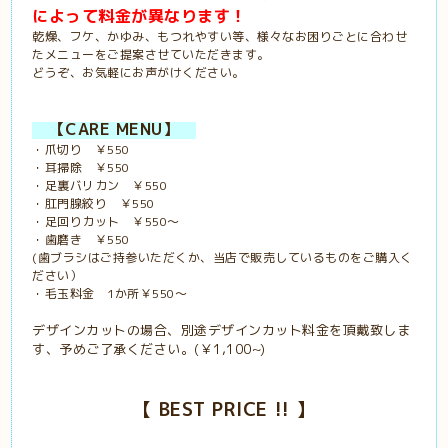
によって料金が異なります！
乾燥、フケ、かゆみ、もつれやすい等、様々なお困りごとに合わせ
たメニューをご提案させていただきます。
どうぞ、お気軽にお声がけください。
【CARE MENU】
・爪切り ￥550
・耳掃除 ￥550
・足裏バリカン ￥550
・肛門腺絞り ￥550
・足回りカット ￥550～
・歯磨き ￥550
(歯ブラシはご持参いただくか、当店で販売しているものをご購入く
ださい）
・毛玉料金 1か所￥550～
デザインカットの場合、別途デザインカット料金を頂戴致しま
す、予めご了承ください。(￥1,100~)
【
BEST PRICE !!
】