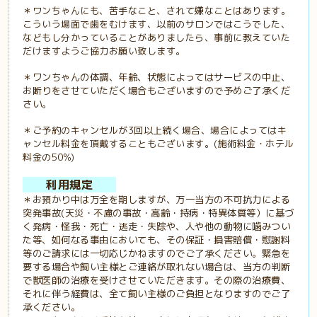
＊ワンちゃんにも、苦手なこと、されて嫌なことはあります。
こういう場面で歯をむけます、以前のサロンではこうでした、
などもし分かっていることがありましたら、事前に教えていた
だけますようご協力お願い致します。
＊ワンちゃんの体調、年齢、状態によってはサービスの中止、
お断りをさせていただく場合もございますので予めご了承くだ
さい。
＊ご予約のキャンセルが3回以上続く場合、場合によってはキ
ャンセル料金を頂戴することもございます。(施術料金・ホテル
料金の50%)
利用規定
＊お預かり中は万全を期しますが、万一当方の不可抗力による
突発事故(天災・不慮の事故・高齢・持病・特異体質等）に基づ
く発病・怪我・死亡・逃走・失踪や、人や他の動物に噛みつい
た等、如何なる事由においても、その保証・損害賠償・慰謝料
等のご請求には一切応じかねますのでご了承ください。緊急を
要する場合や飼い主様とご連絡が取れない場合は、当方の判断
で獣医師の治療を受けさせていただきます。その際の治療費、
それに伴う経費は、全て飼い主様のご負担となりますのでご了
承ください。