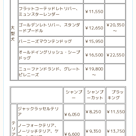
フラットコーテッドレトリバー、
￥11,550
ミュンスターレンダー
ゴールデンレトリバー、スタンダ
￥20,350
大
￥12,650
ードプードル
～
型
犬
バーニーズマウンテンドッグ
￥15,950
オールドイングリッシュ・シープ
￥16,500
￥22,550
ドッグ
ニューファンドランド、グレート
￥19,800
ピレニーズ
～
シャンプ
シャンプ
プラッ
ー
ーカット
キング
ジャックラッセルテリ
￥8,250
￥11,550
ア
￥6,050
テ
ノーフォークテリア、
リ
ノーリッチテリア、ケ
￥9,350
￥13,750
￥6,600
ア