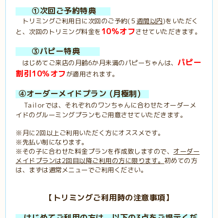
①次回ご予約特典
トリミングご利用日に次回のご予約(５
週間以内
)をいただく
10％オフ
と、次回のトリミング料金を
させていただきます。
③パピー特典
パピー
はじめてご来店の月齢6か月未満のパピーちゃんは、
割引10％オフ
が適用されます。
④オーダーメイドプラン (月極制)
Tailorでは、それぞれのワンちゃんに合わせたオーダーメ
イドのグルーミングプランもご用意させていただきます。
※月に2回以上ご利用いただく方にオススメです。
※先払い制になります。
※その子に合わせた料金プランを作成致しますので、
オーダー
メイドプランは
2回目以降ご利用の方に限ります。
初めての方
は、まずは通常メニューでご利用ください。
【トリミングご利用時の注意事項】
はじめてご利用の方は、以下の3点をご提示くだ