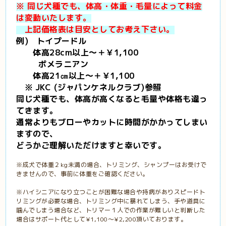
※ 同じ犬種でも、体高・体重・毛量によって料金
は変動いたします。
上記価格表は目安としてお考え下さい。
例) トイプードル
体高28cm以上～＋￥1,100
ポメラニアン
体高21㎝以上～＋￥1,100
※ JKC (ジャパンケネルクラブ)参照
同じ犬種でも、体高が高くなると毛量や体格も違っ
てきます。
通常よりもブローやカットに時間が
かかってしまい
ますので、
どうかご理解いただけますと幸いです。
※成犬で体重２kg未満の場合、トリミング、シャンプーはお受けで
きませんので、事前に体重をご確認ください。
※ハイシニアになり立つことが困難な場合や持病がありスピードト
リミングが必要な場合、トリミング中に暴れてしまう、手や道具に
噛んでしまう場合など、トリマー１人での作業が難しいと判断した
場合はサポート代として¥1,100～¥2,200頂いております。