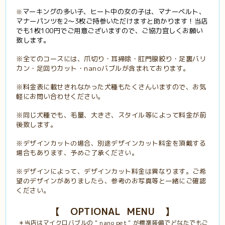
マーキングの多い子、ヒート中の女の子は、マナーベルト、
※
マナーパンツを2〜3枚ご持参いただけますと助かります！当店
でも1枚100円でご用意ございますので、ご協力宜しくお願い
致します。
※全てのコースには、爪切り・耳掃除・肛門腺絞り・足裏バリ
カン・足回りカット・nanoバブルが含まれております。
※料金表に載せきれなかった犬種もたくさんいますので、お気
軽にお問い合わせください。
※同じ犬種でも、毛量、大きさ、スタイル等によって料金が前
後致します。
※デザインカットの場合、別途デザインカット料金を頂戴する
場合もあります、予めご了承ください。
※デザインによって、デザインカット料金は異なります。ご希
望のデザインがありましたら、参考のお写真等と一緒にご確認
ください。
【 OPTIONAL MENU
】
＊当店はマイクロバブルの＂nano pet＂が標準装備でどなたでもご