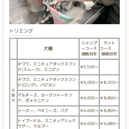
トリミング
シャンプ
カット
犬種
ーコース
コース
価格目安
価格目安
チワワ、ミニチュアダックスフン
￥5,500〜
ド(スムース)、ミニピン
チワワ、ミニチュアダックスフン
￥6,050〜
￥8,250〜
ド(ロング)、
パピヨン
小
マルチーズ、ヨークシャーテリ
型
￥6,600
～
￥8,800～
犬
ア、ポメラニアン
シーズー、ペキニーズ、パグ
￥6,600～
￥8,800～
トイプードル、ミニチュアシュナ
￥6,600～
￥9,680
～
ウザー、マルプー