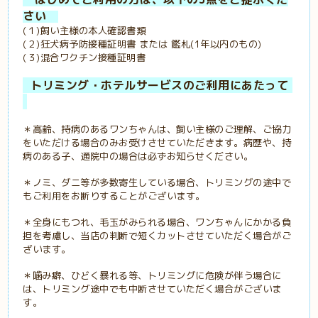
さい
(１)飼い主様の本人確認書類
(２)狂犬病予防接種証明書 または 鑑札(1年以内のもの)
(３)混合ワクチン接種証明書
トリミング・ホテルサービスのご利用にあたって
＊高齢、持病のあるワンちゃんは、飼い主様のご理解、ご協力
をいただける場合のみお受けさせていただきます。病歴や、持
病のある子、通院中の場合は必ずお知らせください。
＊ノミ、ダニ等が多数寄生している場合、トリミングの途中で
もご利用をお断りすることがございます。
＊全身にもつれ、毛玉がみられる場合、ワンちゃんにかかる負
担を考慮し、当店の判断で短くカットさせていただく場合がご
ざいます。
＊噛み癖、ひどく暴れる等、トリミングに危険が伴う場合に
は、トリミング途中でも中断させていただく場合がございま
す。