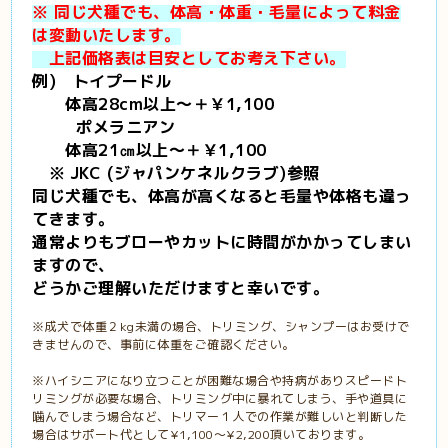
※ 同じ犬種でも、体高・体重・毛量によって料金
は変動いたします。
上記価格表は目安としてお考え下さい。
例) トイプードル
体高28cm以上～＋￥1,100
ポメラニアン
体高21㎝以上～＋￥1,100
※ JKC (ジャパンケネルクラブ)参照
同じ犬種でも、体高が高くなると毛量や体格も違っ
てきます。
通常よりもブローやカットに時間が
かかってしまい
ますので、
どうかご理解いただけますと幸いです。
※成犬で体重２kg未満の場合、トリミング、シャンプーはお受けで
きませんので、事前に体重をご確認ください。
※ハイシニアになり立つことが困難な場合や持病がありスピードト
リミングが必要な場合、トリミング中に暴れてしまう、手や道具に
噛んでしまう場合など、トリマー１人での作業が難しいと判断した
場合はサポート代として¥1,100～¥2,200頂いております。