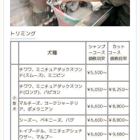
トリミング
シャンプ
カット
犬種
ーコース
コース
価格目安
価格目安
チワワ、ミニチュアダックスフン
￥5,500〜
ド(スムース)、ミニピン
チワワ、ミニチュアダックスフン
￥6,050〜
￥8,250〜
ド(ロング)、
パピヨン
小
マルチーズ、ヨークシャーテリ
型
￥6,600
～
￥8,800～
犬
ア、ポメラニアン
シーズー、ペキニーズ、パグ
￥6,600～
￥8,800～
トイプードル、ミニチュアシュナ
￥6,600～
￥9,680
～
ウザー、マルプー