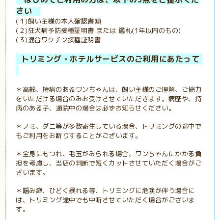
さい
(１)飼い主様の本人確認書類
(２)狂犬病予防接種証明書 または 鑑札(1年以内のもの)
(３)混合ワクチン接種証明書
トリミング・ホテルサービスのご利用にあたって
＊高齢、持病のあるワンちゃんは、飼い主様のご理解、ご協力
をいただける場合のみお受けさせていただきます。病歴や、持
病のある子、通院中の場合は必ずお知らせください。
＊ノミ、ダニ等が多数寄生している場合、トリミングの途中で
もご利用をお断りすることがございます。
＊全身にもつれ、毛玉がみられる場合、ワンちゃんにかかる負
担を考慮し、当店の判断で短くカットさせていただく場合がご
ざいます。
＊噛み癖、ひどく暴れる等、トリミングに危険が伴う場合に
は、トリミング途中でも中断させていただく場合がございま
す。