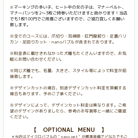
マーキングの多い子、ヒート中の女の子は、マナーベルト、
※
マナーパンツを2〜3枚ご持参いただけますと助かります！当店
でも1枚100円でご用意ございますので、ご協力宜しくお願い
致します。
※全てのコースには、爪切り・耳掃除・肛門腺絞り・足裏バリ
カン・足回りカット・nanoバブルが含まれております。
※料金表に載せきれなかった犬種もたくさんいますので、お気
軽にお問い合わせください。
※同じ犬種でも、毛量、大きさ、スタイル等によって料金が前
後致します。
※デザインカットの場合、別途デザインカット料金を頂戴する
場合もあります、予めご了承ください。
※デザインによって、デザインカット料金は異なります。ご希
望のデザインがありましたら、参考のお写真等と一緒にご確認
ください。
【 OPTIONAL MENU
】
＊当店はマイクロバブルの＂nano pet＂が標準装備でどなたでもご