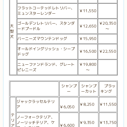
フラットコーテッドレトリバー、
￥11,550
ミュンスターレンダー
ゴールデンレトリバー、スタンダ
￥20,350
大
￥12,650
ードプードル
～
型
犬
バーニーズマウンテンドッグ
￥15,950
オールドイングリッシュ・シープ
￥16,500
￥22,550
ドッグ
ニューファンドランド、グレート
￥19,800
ピレニーズ
～
シャンプ
シャンプ
プラッ
ー
ーカット
キング
ジャックラッセルテリ
￥8,250
￥11,550
ア
￥6,050
テ
ノーフォークテリア、
リ
ノーリッチテリア、ケ
￥9,350
￥13,750
￥6,600
ア