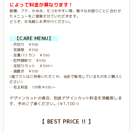
によって料金が異なります！
乾燥、フケ、かゆみ、もつれやすい等、様々なお困りごとに合わせ
たメニューをご提案させていただきます。
どうぞ、お気軽にお声がけください。
【CARE MENU】
・爪切り ￥550
・耳掃除 ￥550
・足裏バリカン ￥550
・肛門腺絞り ￥550
・足回りカット ￥550～
・歯磨き ￥550
(歯ブラシはご持参いただくか、当店で販売しているものをご購入く
ださい）
・毛玉料金 1か所￥550～
デザインカットの場合、別途デザインカット料金を頂戴致しま
す、予めご了承ください。(￥1,100~)
【
BEST PRICE !!
】