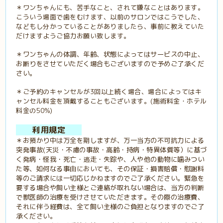
＊ワンちゃんにも、苦手なこと、されて嫌なことはあります。
こういう場面で歯をむけます、以前のサロンではこうでした、
などもし分かっていることがありましたら、事前に教えていた
だけますようご協力お願い致します。
＊ワンちゃんの体調、年齢、状態によってはサービスの中止、
お断りをさせていただく場合もございますので予めご了承くだ
さい。
＊ご予約のキャンセルが3回以上続く場合、場合によってはキ
ャンセル料金を頂戴することもございます。(施術料金・ホテル
料金の50%)
利用規定
＊お預かり中は万全を期しますが、万一当方の不可抗力による
突発事故(天災・不慮の事故・高齢・持病・特異体質等）に基づ
く発病・怪我・死亡・逃走・失踪や、人や他の動物に噛みつい
た等、如何なる事由においても、その保証・損害賠償・慰謝料
等のご請求には一切応じかねますのでご了承ください。緊急を
要する場合や飼い主様とご連絡が取れない場合は、当方の判断
で獣医師の治療を受けさせていただきます。その際の治療費、
それに伴う経費は、全て飼い主様のご負担となりますのでご了
承ください。