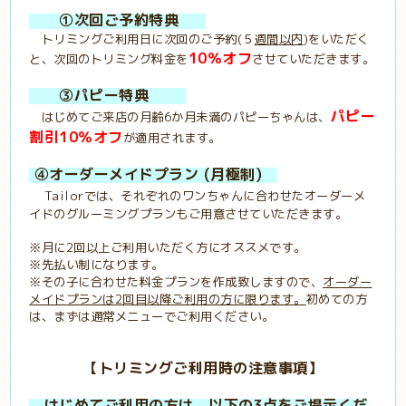
①次回ご予約特典
トリミングご利用日に次回のご予約(５
週間以内
)をいただく
10％オフ
と、次回のトリミング料金を
させていただきます。
③パピー特典
パピー
はじめてご来店の月齢6か月未満のパピーちゃんは、
割引10％オフ
が適用されます。
④オーダーメイドプラン (月極制)
Tailorでは、それぞれのワンちゃんに合わせたオーダーメ
イドのグルーミングプランもご用意させていただきます。
※月に2回以上ご利用いただく方にオススメです。
※先払い制になります。
※その子に合わせた料金プランを作成致しますので、
オーダー
メイドプランは
2回目以降ご利用の方に限ります。
初めての方
は、まずは通常メニューでご利用ください。
【トリミングご利用時の注意事項】
はじめてご利用の方は、以下の3点をご提示くだ