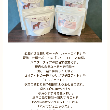
心臓や循環器サポートの「ハートエイド」や
腎臓・肝臓サポートの「レバエイド」と同様、
パウダータイプの総合栄養食です。
腸内の余分な水分や老廃物を
便と一緒に排出してくれる
ゼオライトの一種「クリノプチロライト」や
「モルデナイト」、
季節の変わり目や加齢による消化器の疲れ、
消化不良に働きかける
「小麦ふすま発酵生成物」。
腸内の免疫機能を刺激することで
体全体の機能活性を促してくれる
「バイオジェニックス」。