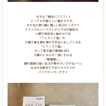
まずは「腸活パフパフ」♪
とっても可愛らしい響きですが、
その名の通り腸に嬉しい成分たっぷり♡
ナチュラルハーベストさんではお馴染み、
小腸で免疫系に働きかける
「フェカリス菌」や、
大腸で善玉菌を増やす手伝いをしてくれる
「ビフィズス菌」、
そして悪玉菌の増殖を抑え、
大腸のエネルギー源にもなる
「酪酸菌」。
腸内環境の強い見方が勢ぞろいですね(^^)/
白米や安納芋でできたサクサクの
パフクラッカーです☆