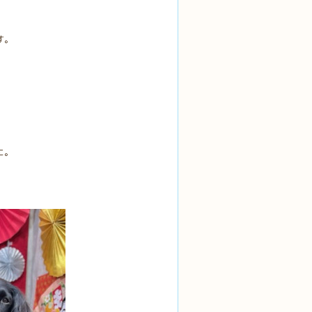
す。
。
に。